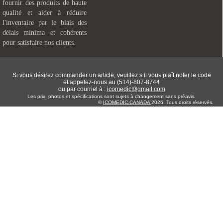
fournir des produits de haute
qualité et aider à réduire
l'inventaire par le biais des
délais minima et cohérents
pour satisfaire nos clients.
Si vous désirez commander un article, veuillez s’il vous plaît noter le code
et appelez-nous au (514)-807-8744
ou par courriel à :
icomedic@gmail.com
Les prix, photos et spécifications sont sujets à changement sans préavis.
©
ICOMEDIC.CANADA
2026. Tous droits réservés.