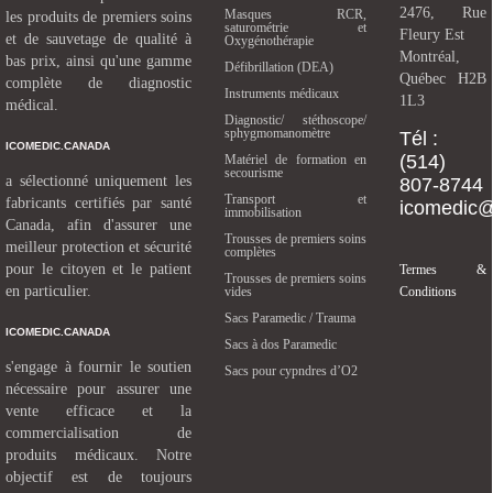
2476, Rue
Masques RCR,
les produits de premiers soins
saturométrie et
Fleury Est
et de sauvetage de qualité à
Oxygénothérapie
Montréal,
bas prix, ainsi qu'une gamme
Défibrillation (DEA)
Québec H2B
complète de diagnostic
Instruments médicaux
1L3
médical.
Diagnostic/ stéthoscope/
sphygmomanomètre
Tél :
ICOMEDIC.CANADA
(514)
Matériel de formation en
secourisme
a sélectionné uniquement les
807-8744
Transport et
fabricants certifiés par santé
icomedic
immobilisation
Canada, afin d'assurer une
Trousses de premiers soins
meilleur protection et sécurité
complètes
pour le citoyen et le patient
Termes &
Trousses de premiers soins
en particulier.
vides
Conditions
Sacs Paramedic / Trauma
ICOMEDIC.CANADA
Sacs à dos Paramedic
s'engage à fournir le soutien
Sacs pour cypndres d’O2
nécessaire pour assurer une
vente efficace et la
commercialisation de
produits médicaux. Notre
objectif est de toujours