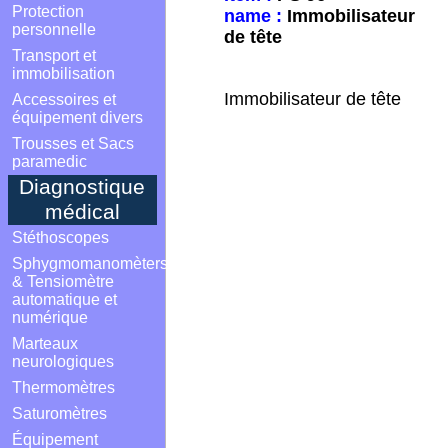
Protection
name :
Immobilisateur
personnelle
de tête
Transport et
immobilisation
Immobilisateur de tête
Accessoires et
équipement divers
Trousses et Sacs
paramedic
Diagnostique
médical
Stéthoscopes
Sphygmomanomèters
& Tensiomètre
automatique et
numérique
Marteaux
neurologiques
Thermomètres
Saturomètres
Équipement