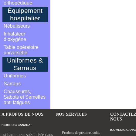
orthopédique
Équipement
hospitalier
Nébuliseurs
Inhalateur
d’oxygène
Table opératoire
universelle
Uniformes &
Sarraus
Uniformes
Sarraus
Chaussures,
Sabots et Semelles
anti fatigues
À PROPOS DE NOUS
NOS SERVICES
CONTACTE
NOUS
ICOMEDIC.CANADA
ICOMEDIC.CANA
Produits de premiers soins
est hautement spécialisée dans