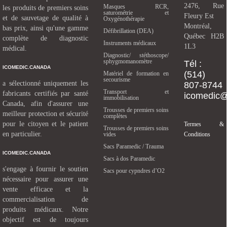
2476, Rue
Masques RCR,
les produits de premiers soins
saturométrie et
Fleury Est
et de sauvetage de qualité à
Oxygénothérapie
Montréal,
bas prix, ainsi qu'une gamme
Défibrillation (DEA)
Québec H2B
complète de diagnostic
Instruments médicaux
1L3
médical.
Diagnostic/ stéthoscope/
sphygmomanomètre
Tél :
ICOMEDIC.CANADA
(514)
Matériel de formation en
secourisme
a sélectionné uniquement les
807-8744
Transport et
fabricants certifiés par santé
icomedic
immobilisation
Canada, afin d'assurer une
Trousses de premiers soins
meilleur protection et sécurité
complètes
pour le citoyen et le patient
Termes &
Trousses de premiers soins
en particulier.
vides
Conditions
Sacs Paramedic / Trauma
ICOMEDIC.CANADA
Sacs à dos Paramedic
s'engage à fournir le soutien
Sacs pour cypndres d’O2
nécessaire pour assurer une
vente efficace et la
commercialisation de
produits médicaux. Notre
objectif est de toujours