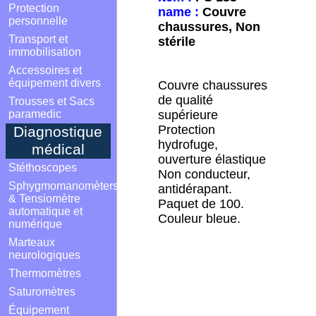
Protection
name :
Couvre
personnelle
chaussures, Non
Transport et
stérile
immobilisation
Accessoires et
équipement divers
Couvre chaussures
de qualité
Trousses et Sacs
paramedic
supérieure
Protection
Diagnostique
hydrofuge,
médical
ouverture élastique
Stéthoscopes
Non conducteur,
Sphygmomanomèters
antidérapant.
& Tensiomètre
Paquet de 100.
automatique et
Couleur bleue.
numérique
Marteaux
neurologiques
Thermomètres
Saturomètres
Équipement