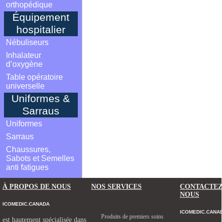
orthopédique
Équipement
hospitalier
Nébuliseurs
Inhalateur
d’oxygène
Table opératoire
universelle
Uniformes &
Sarraus
Uniformes
Sarraus
Chaussures,
Sabots et Semelles
anti fatigues
À PROPOS DE NOUS
NOS SERVICES
CONTACTE
NOUS
ICOMEDIC.CANADA
ICOMEDIC.CANA
Produits de premiers soins
est hautement spécialisée dans