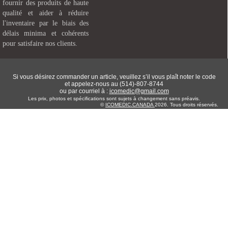
fournir des produits de haute
qualité et aider à réduire
l'inventaire par le biais des
délais minima et cohérents
pour satisfaire nos clients.
Si vous désirez commander un article, veuillez s’il vous plaît noter le code
et appelez-nous au (514)-807-8744
ou par courriel à :
icomedic@gmail.com
Les prix, photos et spécifications sont sujets à changement sans préavis.
©
ICOMEDIC.CANADA
2026. Tous droits réservés.