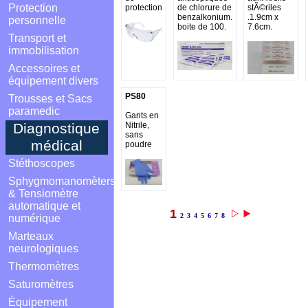
Protection
protection
de chlorure de
stÃ©riles
benzalkonium.
.1.9cm x
personnelle
boite de 100.
7.6cm.
Transport et
immobilisation
Accessoires et
équipement divers
PS80
Trousses et Sacs
paramedic
Gants en
Nitrile,
Diagnostique
sans
médical
poudre
Stéthoscopes
Sphygmomanomèters
& Tensiomètre
automatique et
1
2
3
4
5
6
7
8
numérique
Marteaux
neurologiques
Thermomètres
Saturomètres
Équipement