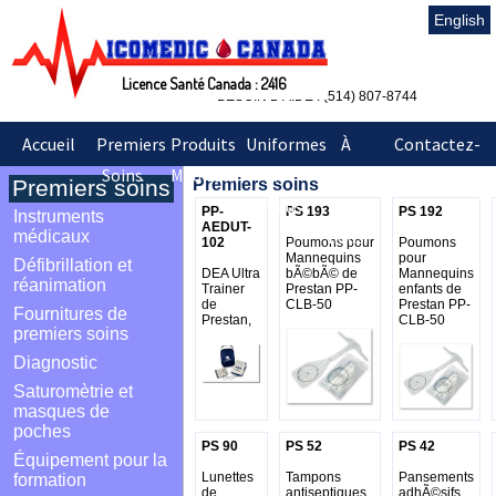
English
Licence Santé Canada : 2416
BESOIN D'AIDE : (514) 807-8744
Accueil
Premiers
Produits
Uniformes
À
Contactez-
Soins
Médicaux
&
Propos
nous
Premiers soins
Premiers soins
Sarraus
de
PP-
PS 193
PS 192
Instruments
AEDUT-
nous
médicaux
102
Poumons pour
Poumons
Mannequins
pour
Défibrillation et
DEA Ultra
bÃ©bÃ© de
Mannequins
réanimation
Trainer
Prestan PP-
enfants de
de
CLB-50
Prestan PP-
Fournitures de
Prestan,
CLB-50
premiers soins
Diagnostic
Saturomètrie et
masques de
poches
PS 90
PS 52
PS 42
Équipement pour la
Lunettes
Tampons
Pansements
formation
de
antiseptiques
adhÃ©sifs