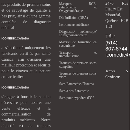
2476, Rue
Masques RCR,
les produits de premiers soins
saturométrie et
Fleury Est
et de sauvetage de qualité à
Oxygénothérapie
Montréal,
bas prix, ainsi qu'une gamme
Défibrillation (DEA)
Québec H2B
complète de diagnostic
Instruments médicaux
1L3
médical.
Diagnostic/ stéthoscope/
sphygmomanomètre
Tél :
ICOMEDIC.CANADA
(514)
Matériel de formation en
secourisme
a sélectionné uniquement les
807-8744
Transport et
fabricants certifiés par santé
icomedic
immobilisation
Canada, afin d'assurer une
Trousses de premiers soins
meilleur protection et sécurité
complètes
pour le citoyen et le patient
Termes &
Trousses de premiers soins
en particulier.
vides
Conditions
Sacs Paramedic / Trauma
ICOMEDIC.CANADA
Sacs à dos Paramedic
s'engage à fournir le soutien
Sacs pour cypndres d’O2
nécessaire pour assurer une
vente efficace et la
commercialisation de
produits médicaux. Notre
objectif est de toujours