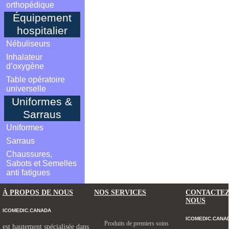
orthopédique
Équipement
hospitalier
Nébuliseurs
Inhalateur
d’oxygène
Table opératoire
universelle
Uniformes &
Sarraus
Uniformes
Sarraus
Chaussures,
Sabots et Semelles
anti fatigues
À PROPOS DE NOUS
NOS SERVICES
CONTACTE
NOUS
ICOMEDIC.CANADA
ICOMEDIC.CANA
Produits de premiers soins
est hautement spécialisée dans