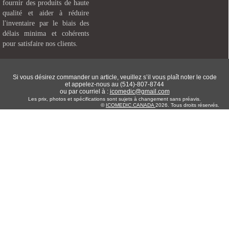
fournir des produits de haute
qualité et aider à réduire
l'inventaire par le biais des
délais minima et cohérents
pour satisfaire nos clients.
Si vous désirez commander un article, veuillez s’il vous plaît noter le code
et appelez-nous au (514)-807-8744
ou par courriel à :
icomedic@gmail.com
Les prix, photos et spécifications sont sujets à changement sans préavis.
©
ICOMEDIC.CANADA
2026. Tous droits réservés.